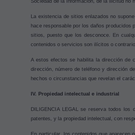
Sociedad de la Información, de la ilicitud no
La existencia de sitios enlazados no supon
hace responsable por los daños producidos por 
sitios, puesto que los desconoce. En cualq
contenidos o servicios son ilícitos o contr
A estos efectos se habilita la dirección de
dirección, número de teléfono y dirección de
hechos o circunstancias que revelan el carácte
IV. Propiedad intelectual e industrial
DILIGENCIA LEGAL se reserva todos los de
patentes, y la propiedad intelectual, con res
En particular, los contenidos que aparecen o