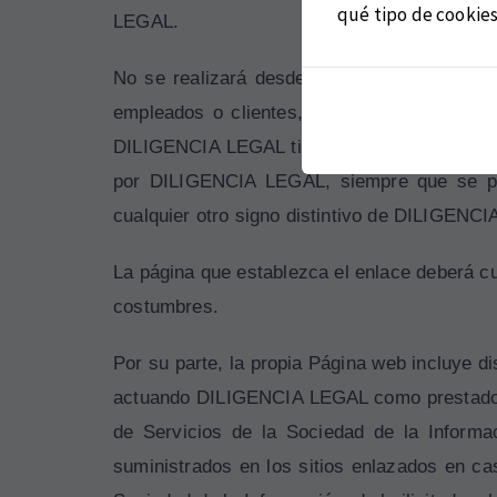
qué tipo de cookies
LEGAL.
No se realizará desde la página que introd
empleados o clientes, ni se indicará en di
DILIGENCIA LEGAL tiene alguna relación o c
por DILIGENCIA LEGAL, siempre que se perm
cualquier otro signo distintivo de DILIGENCI
La página que establezca el enlace deberá cum
costumbres.
Por su parte, la propia Página web incluye di
actuando DILIGENCIA LEGAL como prestador de
de Servicios de la Sociedad de la Informa
suministrados en los sitios enlazados en ca