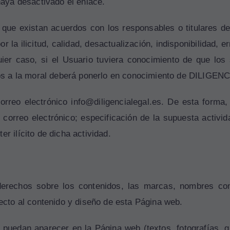
 haya desactivado el enlace.
e que existan acuerdos con los responsables o titulares
la ilicitud, calidad, desactualización, indisponibilidad, er
uier caso, si el Usuario tuviera conocimiento de que los
arios a la moral deberá ponerlo en conocimiento de DILIGE
 correo electrónico info@diligencialegal.es. De esta form
 correo electrónico; especificación de la supuesta activid
r ilícito de dicha actividad.
rechos sobre los contenidos, las marcas, nombres come
pecto al contenido y diseño de esta Página web.
 puedan aparecer en la Página web (textos, fotografías, gr