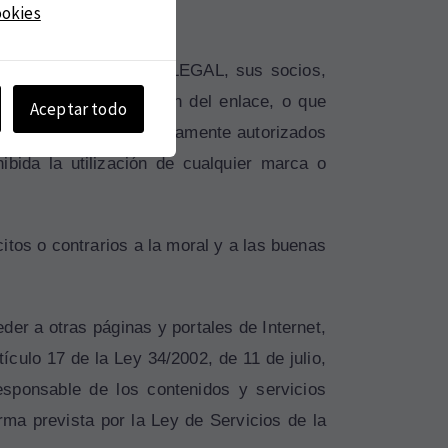
ookies
acta sobre DILIGENCIA LEGAL, sus socios,
EGAL para la inserción del enlace, o que
Aceptar todo
dos por la ley o expresamente autorizados
ida la utilización de cualquier marca o
itos o contrarios a la moral y a las buenas
der a otras páginas y portales de Internet,
ulo 17 de la Ley 34/2002, de 11 de julio,
esponsable de los contenidos y servicios
rma prevista por la Ley de Servicios de la