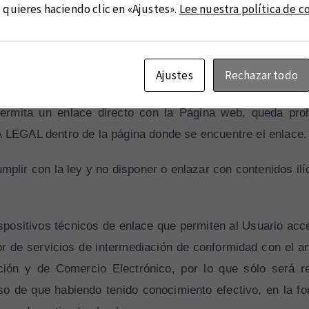
 quieres haciendo clic en «Ajustes».
Lee nuestra política de c
uce el enlace ningún tipo de manifestación falsa o inex
cha página que tienen el consentimiento de DILIGENCIA L
Ajustes
Rechazar todo
olaboración con dicha página. Salvo en los casos permiti
ita un enlace directo con la Página web, queda prohib
A LEGAL dentro de la página donde se encuentre el enlace.
plir con la ley y no disponer o enlazar con contenidos ilíc
spositivos técnicos de enlace que permiten al Usuario acce
 servicios de intermediación de conformidad con el artíc
ción y de Comercio Electrónico, por lo que sólo será r
so de que habiendo tenido conocimiento efectivo, en la fo