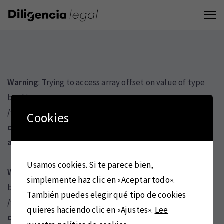
Warning
: Trying to access array offset on value of type
bool in
/var/www/vhosts/diligencialegal.es/httpdocs/wp-
Cookies
content/themes/fortun/template/composer/agni_vc_
addons.php
on line
7648
Usamos cookies. Si te parece bien,
Warning
: Trying to access array offset on value of type
simplemente haz clic en «Aceptar todo».
bool in
También puedes elegir qué tipo de cookies
/var/www/vhosts/diligencialegal.es/httpdocs/wp-
quieres haciendo clic en «Ajustes».
Lee
content/themes/fortun/template/composer/agni_vc_