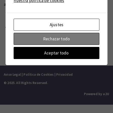
nuestra política de cookies
addons.php
on line
7651
Ajustes
Rechazar todo
Portfolio
Prev
Next
Aceptar todo
|
navigation
Aviso Legal
|
Política de Cookies
|
Privacidad
© 2025. All Rights Reserved.
Powered by a2U