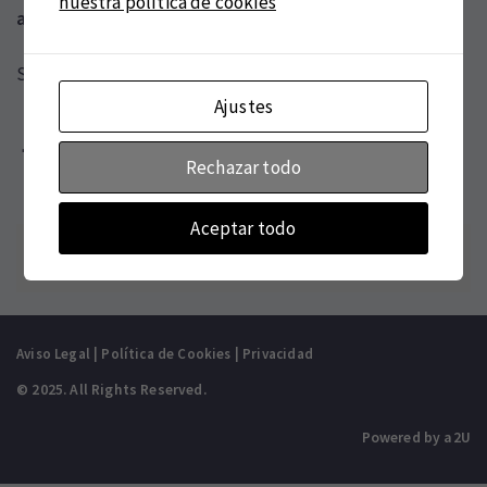
nuestra política de cookies
addons.php
on line
7651
Sentencia nº323/2015 de 30 de Junio
Ajustes
Rechazar todo
Aceptar todo
Portfolio
Prev
Next
|
navigation
Aviso Legal
|
Política de Cookies
|
Privacidad
© 2025. All Rights Reserved.
Powered by a2U