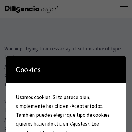
Warning
: Trying to access array offset on value of type
bool in
/var/www/vhosts/diligencialegal.es/httpdocs/wp-
Cookies
content/themes/fortun/template/composer/agni_vc_
addons.php
on line
7648
Usamos cookies. Si te parece bien,
Warning
: Trying to access array offset on value of type
simplemente haz clic en «Aceptar todo».
bool in
También puedes elegir qué tipo de cookies
/var/www/vhosts/diligencialegal.es/httpdocs/wp-
quieres haciendo clic en «Ajustes».
Lee
content/themes/fortun/template/composer/agni_vc_